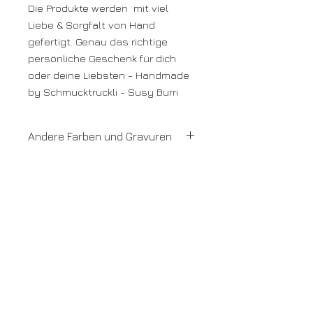
Die Produkte werden mit viel
Liebe & Sorgfalt von Hand
gefertigt. Genau das richtige
persönliche Geschenk für dich
oder deine Liebsten - Handmade
by Schmucktruckli - Susy Burri
Andere Farben und Gravuren
Weitere Farben oder Gravuren bitte
anfragen. Möglichkeiten werden
geprüft. Spezialanfertigungen mit
kleinem Aufpreis.
Wir sind für Dich da
Fragen & Antworten
Über Schmucktruckli
Termin vereinbaren
Links