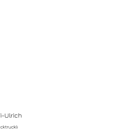
i-Ulrich
cktruckli