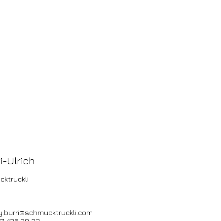
i-Ulrich
cktruckli
.burri@schmucktruckli.com
7 426 29 33